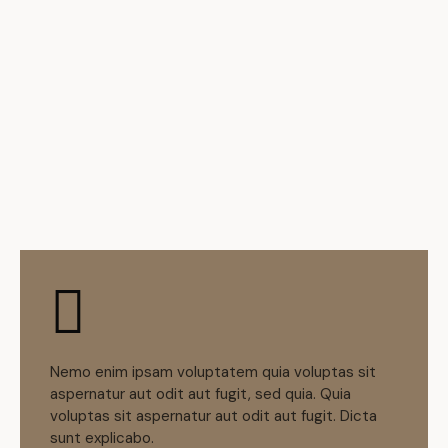
Nemo enim ipsam voluptatem quia voluptas sit
aspernatur aut odit aut fugit, sed quia. Quia
voluptas sit aspernatur aut odit aut fugit. Dicta
sunt explicabo.