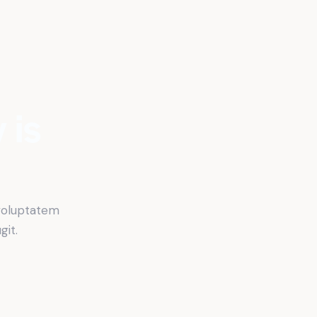
 is
voluptatem
git.