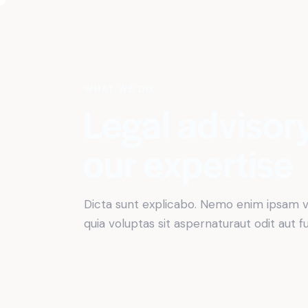
WHAT WE DO
Legal advisory
our expertise
Dicta sunt explicabo. Nemo enim ipsam 
quia voluptas sit aspernaturaut odit aut fu